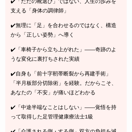
✔️「ただの靴選び」ではない、人生の歩みを
支える「身体の調律師」
✔️無理に「足」を合わせるのではなく、構造
から「正しい姿勢」へ導く
✔️「車椅子から立ち上がれた」――奇跡のよ
うな変化に裏打ちされた実績
✔️自身も「前十字靭帯断裂から再建手術」
「半月板部分切除術」を経験。だからこそ、
あなたの「不安」が痛いほどわかる
✔️「中途半端なことはしない」――覚悟を持
って取得した足管理健康療法士1級
✔️「介護される側・する側」双方の負担を減