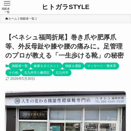
ヒトガラSTYLE
掲載者
一覧
ホーム
掲載者一覧
【ベネシュ福岡折尾】巻き爪や肥厚爪
等、外反母趾や膝や腰の痛みに。足管理
のプロが教える「一生歩ける靴」の秘密
掲載者一覧
健康＆ダイエット
物販＆通販
マッサージ・整体系
その他
北九州市八幡西区
北九州市
2026年5月30日