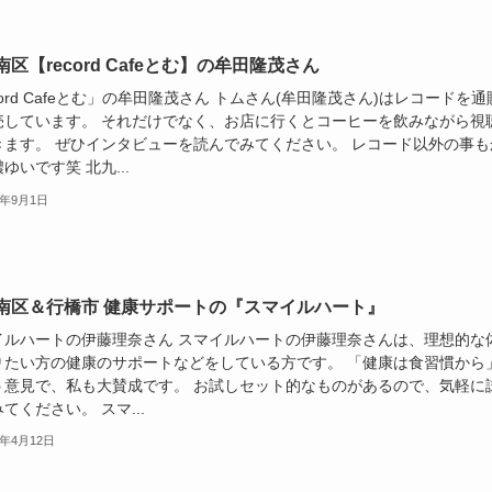
区【record Cafeとむ】の牟田隆茂さん
cord Cafeとむ」の牟田隆茂さん トムさん(牟田隆茂さん)はレコードを通
売しています。 それだけでなく、お店に行くとコーヒーを飲みながら視
きます。 ぜひインタビューを読んでみてください。 レコード以外の事も
ゆいです笑 北九...
3年9月1日
南区＆行橋市 健康サポートの『スマイルハート』
イルハートの伊藤理奈さん スマイルハートの伊藤理奈さんは、理想的な
りたい方の健康のサポートなどをしている方です。 「健康は食習慣から
う意見で、私も大賛成です。 お試しセット的なものがあるので、気軽に
てください。 スマ...
3年4月12日