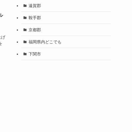
遠賀郡
ル
鞍手郡
京都郡
上げ
福岡県内どこでも
を
下関市