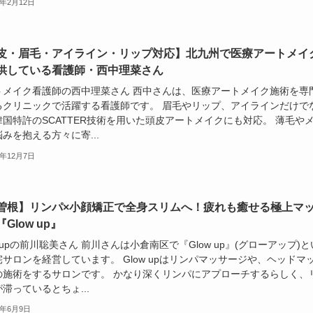
6年2月12日
皮・眉毛・アイライン・リップ対応】北九州で医療アートメイ
供している看護師・西中理菜さん
トメイク看護師の西中理菜さん 西中さんは、医療アートメイク施術を専
るクリニックで活躍する看護師です。 眉毛やリップ、アイラインだけで
韓国特許のSCATTER技術を用いた頭皮アートメイクにも対応。 薄毛や
みを抱える方々に寄...
4年12月7日
曽根】リンパ×小顔矯正で全身スリムへ！疲れも癒せる極上マ
Glow up』
w upの前川聡美さん 前川さんは小倉南区で『Glow up』(グローアップ)と
サロンを経営しています。 Glow upはリンパマッサージや、ヘッドマ
の施術をするサロンです。 かなり深くリンパにアプローチするらしく、
滞っているとちょ...
4年6月9日