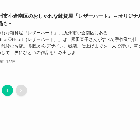
州市小倉南区のおしゃれな雑貨屋『レザーハート』～オリジナ
品も～
ゃれな雑貨屋『レザーハート』 北九州市小倉南区にある
ather♡Heart（レザーハート）」は、園田直子さんがすべて手作業で仕
と雑貨のお店。 製図からデザイン、縫製、仕上げまでを一人で行い、革
して世界にひとつの作品を生み出しま...
3年1月22日
1
2