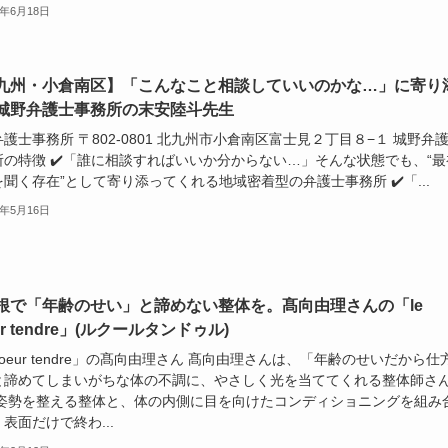
6年6月18日
九州・小倉南区】「こんなこと相談していいのかな…」に寄り
城野弁護士事務所の末安陸斗先生
護士事務所 〒802-0801 北九州市小倉南区富士見２丁目８−１ 城野弁
所の特徴 ✔️「誰に相談すればいいか分からない…」そんな状態でも、“最
聞く存在”として寄り添ってくれる地域密着型の弁護士事務所 ✔️「...
6年5月16日
根で「年齢のせい」と諦めない整体を。髙向由理さんの「le
ur tendre」(ルクールタンドゥル)
 coeur tendre」の髙向由理さん 髙向由理さんは、「年齢のせいだから仕
と諦めてしまいがちな体の不調に、やさしく光を当ててくれる整体師さ
 姿勢を整える整体と、体の内側に目を向けたコンディショニングを組み
表面だけで終わ...