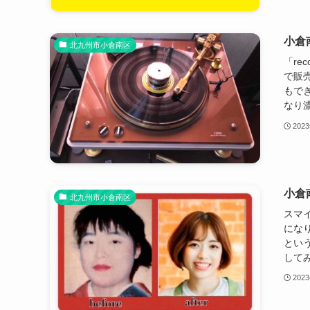
小倉南
北九州市小倉南区
「re
で販
もで
なり濃
202
小倉
北九州市小倉南区
スマ
にな
とい
してみ
202