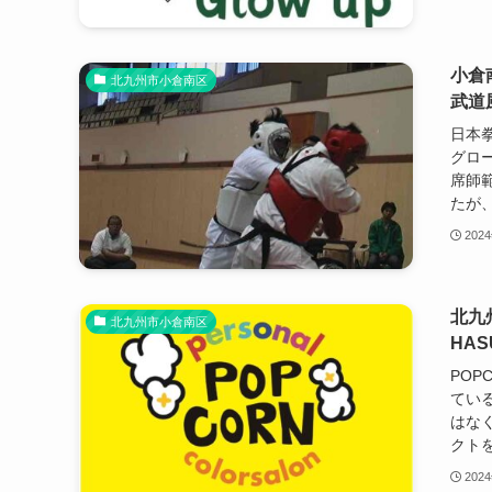
小倉
北九州市小倉南区
武道
日本
グロ
席師
たが、
202
北九
北九州市小倉南区
HAS
POP
てい
はな
クトを
202