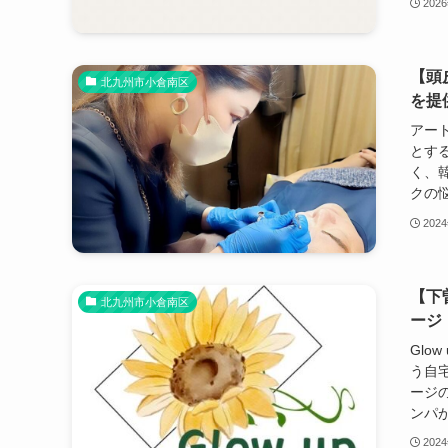
202
【頭
北九州市小倉南区
を提
アー
とす
く、
クの悩
202
【下
北九州市小倉南区
ージ『
Glo
う自宅
ージ
ンパが
202