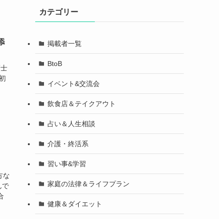
カテゴリー
添
掲載者一覧
BtoB
護士
初
イベント&交流会
飲食店＆テイクアウト
占い＆人生相談
介護・終活系
習い事&学習
方な
家庭の法律＆ライフプラン
んで
合
健康＆ダイエット