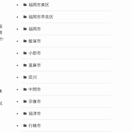
福岡市東区
福岡市早良区
販
福岡市
聴
か
飯塚市
小郡市
嘉麻市
田川
中間市
体
」
宗像市
試
福津市
行橋市