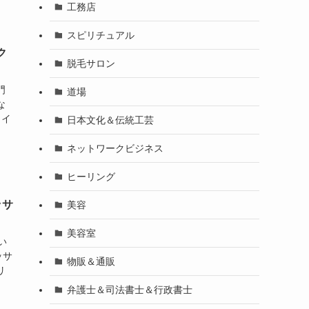
工務店
スピリチュアル
ク
脱毛サロン
門
道場
な
メイ
日本文化＆伝統工芸
ネットワークビジネス
ヒーリング
ッサ
美容
美容室
い
ッサ
物販＆通販
リ
弁護士＆司法書士＆行政書士