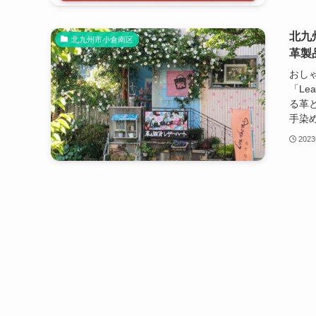
北九
北九州市小倉南区
革製
おし
「Le
る革
手染め
202