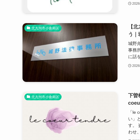
202
【北
北九州市小倉南区
う｜
城野弁
事務
に話を
202
下曽
北九州市小倉南区
coe
「le
い」
す。
わせ、