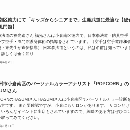
南区徳力にて「キッズからシニアまで」生涯武道に最適な【総
風門館】
拳法道の福光進さん 福光さんは小倉南区徳力で、日本拳法道・防具空手
ーブ空手・風門館護身体術の指導をされています。（空手は空手道錬和
範・東先生が直伝指導） 日本拳法道というのは、私は名前は知っていま
詳しくは全く知り...
4年4月28日
州市小倉南区のパーソナルカラーアナリスト『POPCORN』の
UMIさん
CORNのHASUMIさん HASUMIさんは小倉南区でパーソナルカラー診断
る方です。 また要確認ですが、小倉にもサロンがあります。 サロンだけ
くいろんなイベントに出店もされていますので、興味のある方はぜひコ
取ってみてください。 ...
4年1月11日