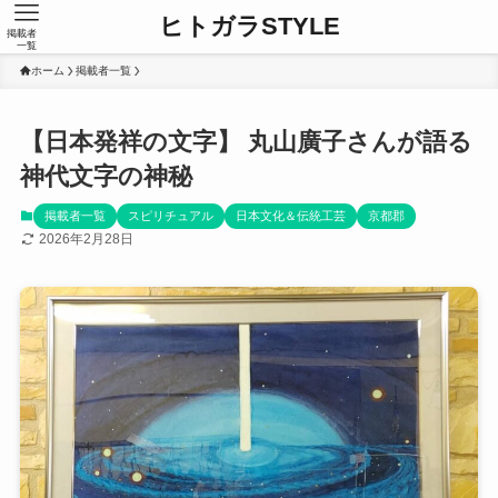
ヒトガラSTYLE
掲載者
一覧
ホーム
掲載者一覧
【日本発祥の文字】 丸山廣子さんが語る
神代文字の神秘
掲載者一覧
スピリチュアル
日本文化＆伝統工芸
京都郡
2026年2月28日